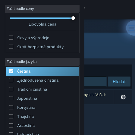
Přihlásit se
Zúžit podle ceny
Libovolná cena
Obchod
Slevy a výprodeje
Komunita
Skrýt bezplatné produkty
Vydavatel: gurkenlabs
Informace
Zúžit podle jazyka
Seřadit podle
Relevance
Čeština
Podpora
Zjednodušená čínština
Hledat
Tradiční čínština
Změnit jazyk
Vašemu zadání odpovídá 0 výsledků. 1 produkt byl dle Vašich
Japonština
předvoleb vyloučen z výsledků vyhledávání.
Mobilní aplikace služby Steam
Korejština
Thajština
Desktopová verze stránky
Arabština
Indonéština