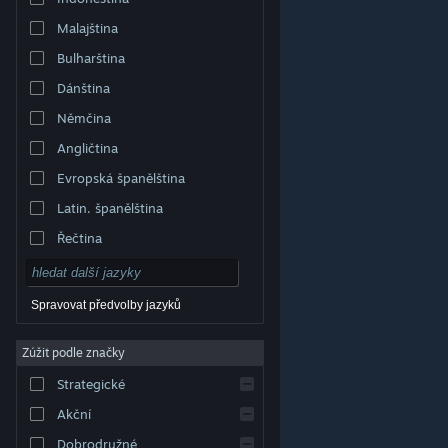
Malajština
Bulharština
Dánština
Němčina
Angličtina
Evropská španělština
Latin. španělština
Řečtina
Spravovat předvolby jazyků
Zúžit podle značky
© Valve Corporation. Všechna práva vyhrazena.
Všechny ochranné známky jsou vlastnictvím
Strategické
příslušných subjektů v USA a dalších zemích.
Zásady
ochrany soukromí
|
Právní poučení
|
Přístupnost
|
Smlouva o užívání služby Steam
|
Vrácení peněz
|
Akční
Cookies
Dobrodružné