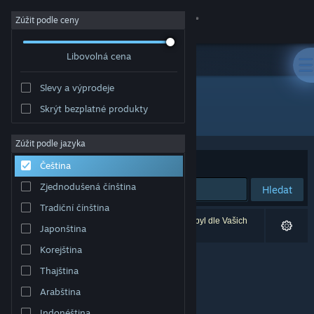
Přihlásit se
Zúžit podle ceny
Libovolná cena
Obchod
Slevy a výprodeje
Komunita
Skrýt bezplatné produkty
Vydavatel: The Elephant Crew
Informace
Zúžit podle jazyka
Seřadit podle
Relevance
Čeština
Podpora
Zjednodušená čínština
Hledat
Tradiční čínština
Změnit jazyk
Vašemu zadání odpovídá 0 výsledků. 1 produkt byl dle Vašich
Japonština
předvoleb vyloučen z výsledků vyhledávání.
Mobilní aplikace služby Steam
Korejština
Thajština
Desktopová verze stránky
Arabština
Indonéština