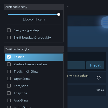
Přihlásit se
Zúžit podle ceny
Libovolná cena
Obchod
Slevy a výprodeje
Komunita
Skrýt bezplatné produkty
Vydavatel: Primitive Realms
Informace
Zúžit podle jazyka
Seřadit podle
Relevance
Čeština
Podpora
Zjednodušená čínština
Hledat
Tradiční čínština
Změnit jazyk
Vašemu zadání odpovídá 1 výsledek. 2 produktů bylo dle Vašich
Japonština
předvoleb vyloučeno z výsledků vyhledávání.
Mobilní aplikace služby Steam
Korejština
Ancient Archer Soundtrack
$0.99
Thajština
Desktopová verze stránky
Arabština
Indonéština