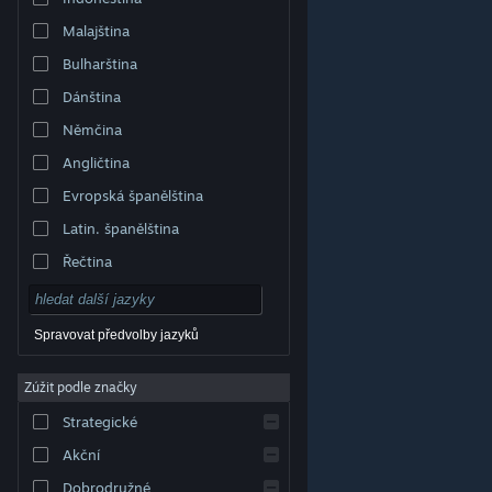
Malajština
Bulharština
Dánština
Němčina
Angličtina
Evropská španělština
Latin. španělština
Řečtina
Spravovat předvolby jazyků
Zúžit podle značky
© Valve Corporation. Všechna práva vyhrazena.
Všechny ochranné známky jsou vlastnictvím
Strategické
příslušných subjektů v USA a dalších zemích.
Zásady
ochrany soukromí
|
Právní poučení
|
Přístupnost
|
Smlouva o užívání služby Steam
|
Vrácení peněz
|
Akční
Cookies
Dobrodružné