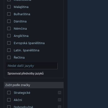
Malajština
Bulharština
Dánština
Němčina
Angličtina
Evropská španělština
Latin. španělština
Řečtina
Spravovat předvolby jazyků
Zúžit podle značky
© Valve Corporation. Všechna práva vyhrazena.
Všechny ochranné známky jsou vlastnictvím
Strategické
příslušných subjektů v USA a dalších zemích.
Zásady
ochrany soukromí
|
Právní poučení
|
Přístupnost
|
Smlouva o užívání služby Steam
|
Vrácení peněz
|
Akční
Cookies
Dobrodružné