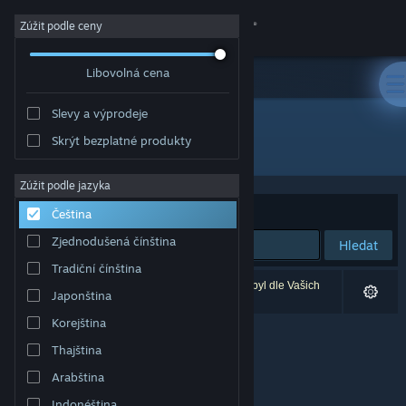
Přihlásit se
Zúžit podle ceny
Libovolná cena
Obchod
Slevy a výprodeje
Komunita
Skrýt bezplatné produkty
Vydavatel: Phaenom GmbH
Informace
Zúžit podle jazyka
Seřadit podle
Relevance
Čeština
Podpora
Zjednodušená čínština
Hledat
Tradiční čínština
Změnit jazyk
Vašemu zadání odpovídá 0 výsledků. 1 produkt byl dle Vašich
Japonština
předvoleb vyloučen z výsledků vyhledávání.
Mobilní aplikace služby Steam
Korejština
Thajština
Desktopová verze stránky
Arabština
Indonéština