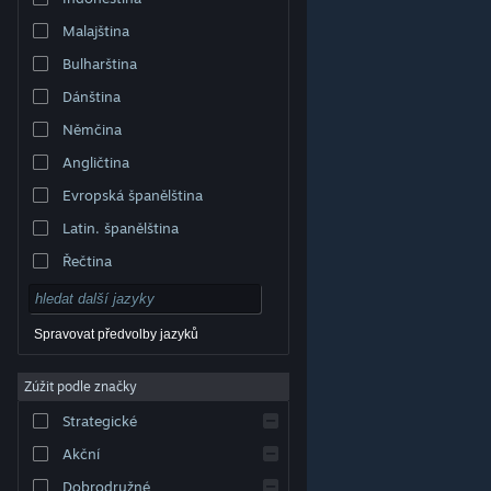
Malajština
Bulharština
Dánština
Němčina
Angličtina
Evropská španělština
Latin. španělština
Řečtina
Spravovat předvolby jazyků
Zúžit podle značky
© Valve Corporation. Všechna práva vyhrazena.
Všechny ochranné známky jsou vlastnictvím
Strategické
příslušných subjektů v USA a dalších zemích.
Zásady
ochrany soukromí
|
Právní poučení
|
Přístupnost
|
Smlouva o užívání služby Steam
|
Vrácení peněz
|
Akční
Cookies
Dobrodružné