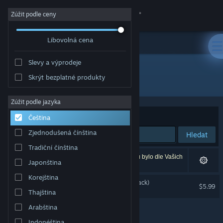
Přihlásit se
Zúžit podle ceny
Libovolná cena
Obchod
Slevy a výprodeje
Komunita
Skrýt bezplatné produkty
Vydavatel: Nyamakop
Informace
Zúžit podle jazyka
Seřadit podle
Relevance
Čeština
Podpora
Zjednodušená čínština
Hledat
Tradiční čínština
Změnit jazyk
Vašemu zadání odpovídá 1 výsledek. 2 produktů bylo dle Vašich
Japonština
předvoleb vyloučeno z výsledků vyhledávání.
Mobilní aplikace služby Steam
Korejština
Relooted (Original Soundtrack)
$5.99
Thajština
Desktopová verze stránky
Arabština
Indonéština