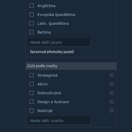
Angličtina
Evropská španělština
Latin. španělština
Řečtina
Spravovat předvolby jazyků
Zúžit podle značky
Strategické
Akční
Dobrodružné
Design a ilustrace
Nástroje
Free to play
RPG