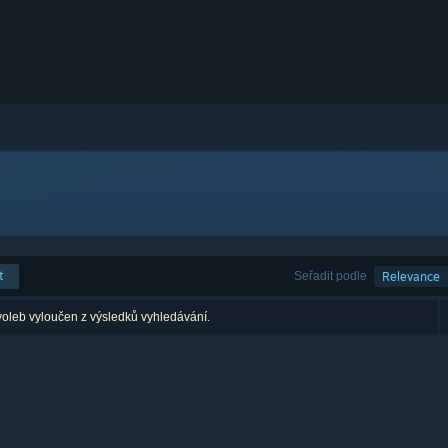
t
Seřadit podle
Relevance
voleb vyloučen z výsledků vyhledávání.