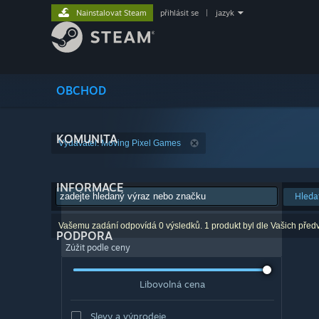
Nainstalovat Steam
přihlásit se
|
jazyk
OBCHOD
KOMUNITA
Vydavatel: Moving Pixel Games
INFORMACE
Hleda
Vašemu zadání odpovídá 0 výsledků. 1 produkt byl dle Vašich před
PODPORA
Zúžit podle ceny
Libovolná cena
Slevy a výprodeje