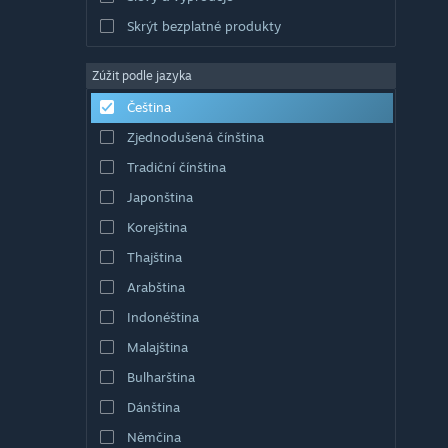
Skrýt bezplatné produkty
Zúžit podle jazyka
Čeština
Zjednodušená čínština
Tradiční čínština
Japonština
Korejština
Thajština
Arabština
Indonéština
Malajština
Bulharština
Dánština
Němčina