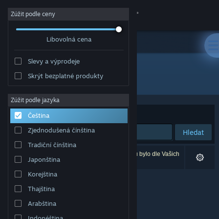
Přihlásit se
Zúžit podle ceny
Libovolná cena
Obchod
Slevy a výprodeje
Komunita
Skrýt bezplatné produkty
Vydavatel: MYAOSOFT
Informace
Zúžit podle jazyka
Seřadit podle
Relevance
Čeština
Podpora
Zjednodušená čínština
Hledat
Tradiční čínština
Změnit jazyk
Vašemu zadání odpovídá 0 výsledků. 4 produktů bylo dle Vašich
Japonština
předvoleb vyloučeno z výsledků vyhledávání.
Mobilní aplikace služby Steam
Korejština
Thajština
Desktopová verze stránky
Arabština
Indonéština