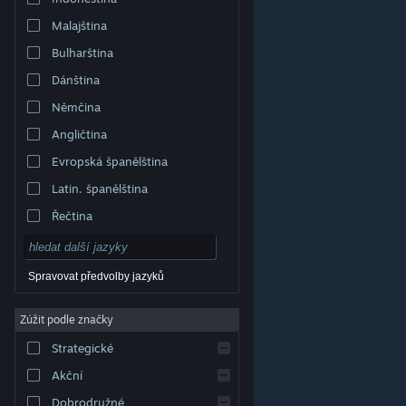
Malajština
Bulharština
Dánština
Němčina
Angličtina
Evropská španělština
Latin. španělština
Řečtina
Spravovat předvolby jazyků
Zúžit podle značky
© Valve Corporation. Všechna práva vyhrazena.
Všechny ochranné známky jsou vlastnictvím
Strategické
příslušných subjektů v USA a dalších zemích.
Zásady
ochrany soukromí
|
Právní poučení
|
Přístupnost
|
Smlouva o užívání služby Steam
|
Vrácení peněz
|
Akční
Cookies
Dobrodružné