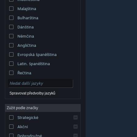
Malajština
Bulharština
Dánština
Němčina
Angličtina
Evropská španělština
Latin. španělština
Řečtina
Spravovat předvolby jazyků
Zúžit podle značky
© Valve Corporation. Všechna práva vyhrazena.
Všechny ochranné známky jsou vlastnictvím
Strategické
příslušných subjektů v USA a dalších zemích.
Zásady
ochrany soukromí
|
Právní poučení
|
Přístupnost
|
Smlouva o užívání služby Steam
|
Vrácení peněz
|
Akční
Cookies
Dobrodružné