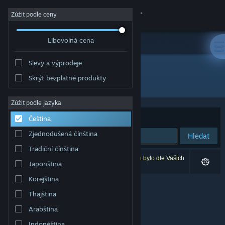
Přihlásit se
Zúžit podle ceny
Libovolná cena
Obchod
Slevy a výprodeje
Komunita
Skrýt bezplatné produkty
Vydavatel: Hittite Games
Informace
Zúžit podle jazyka
Seřadit podle
Relevance
Čeština
Podpora
Zjednodušená čínština
Hledat
Tradiční čínština
Změnit jazyk
Vašemu zadání odpovídá 0 výsledků. 4 produktů bylo dle Vašich
Japonština
předvoleb vyloučeno z výsledků vyhledávání.
Mobilní aplikace služby Steam
Korejština
Thajština
Desktopová verze stránky
Arabština
Indonéština