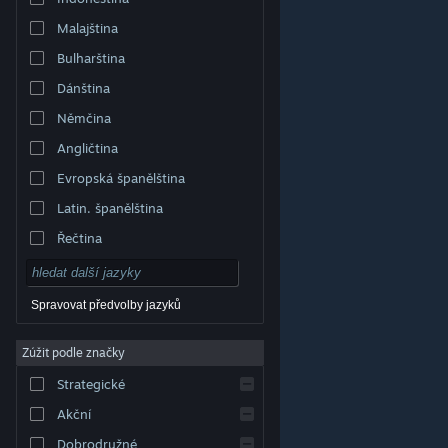
Malajština
Bulharština
Dánština
Němčina
Angličtina
Evropská španělština
Latin. španělština
Řečtina
Spravovat předvolby jazyků
Zúžit podle značky
© Valve Corporation. Všechna práva vyhrazena.
Všechny ochranné známky jsou vlastnictvím
Strategické
příslušných subjektů v USA a dalších zemích.
Zásady
ochrany soukromí
|
Právní poučení
|
Přístupnost
|
Smlouva o užívání služby Steam
|
Vrácení peněz
|
Akční
Cookies
Dobrodružné