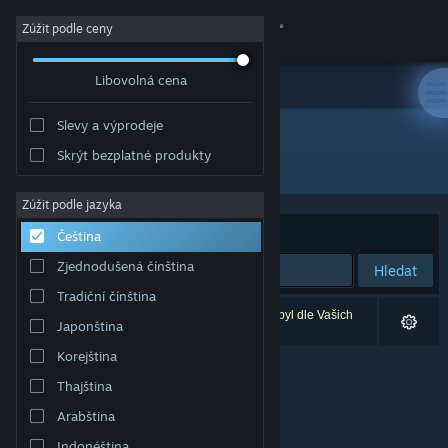
Přihlásit se
Zúžit podle ceny
Libovolná cena
Obchod
Slevy a výprodeje
Komunita
Skrýt bezplatné produkty
Vydavatel: AnderuSoft
Informace
Zúžit podle jazyka
Seřadit podle
Relevance
Čeština
Podpora
Zjednodušená čínština
Hledat
Tradiční čínština
Změnit jazyk
Vašemu zadání odpovídá 0 výsledků. 1 produkt byl dle Vašich
Japonština
předvoleb vyloučen z výsledků vyhledávání.
Mobilní aplikace služby Steam
Korejština
Thajština
Desktopová verze stránky
Arabština
Indonéština