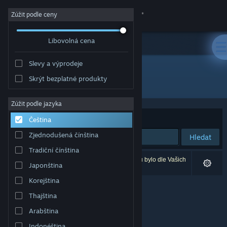
Přihlásit se
Zúžit podle ceny
Libovolná cena
Obchod
Slevy a výprodeje
Komunita
Skrýt bezplatné produkty
Vydavatel: Alex Ilitchev
Informace
Zúžit podle jazyka
Seřadit podle
Relevance
Čeština
Podpora
Zjednodušená čínština
Hledat
Tradiční čínština
Změnit jazyk
Vašemu zadání odpovídá 0 výsledků. 4 produktů bylo dle Vašich
Japonština
předvoleb vyloučeno z výsledků vyhledávání.
Mobilní aplikace služby Steam
Korejština
Thajština
Desktopová verze stránky
Arabština
Indonéština