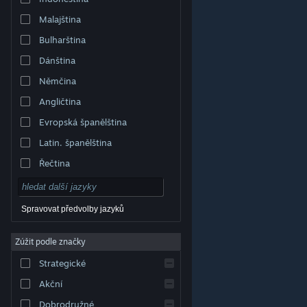
Malajština
Bulharština
Dánština
Němčina
Angličtina
Evropská španělština
Latin. španělština
Řečtina
Spravovat předvolby jazyků
Zúžit podle značky
© Valve Corporation. Všechna práva vyhrazena.
Všechny ochranné známky jsou vlastnictvím
Strategické
příslušných subjektů v USA a dalších zemích.
Zásady
ochrany soukromí
|
Právní poučení
|
Přístupnost
|
Smlouva o užívání služby Steam
|
Vrácení peněz
|
Akční
Cookies
Dobrodružné