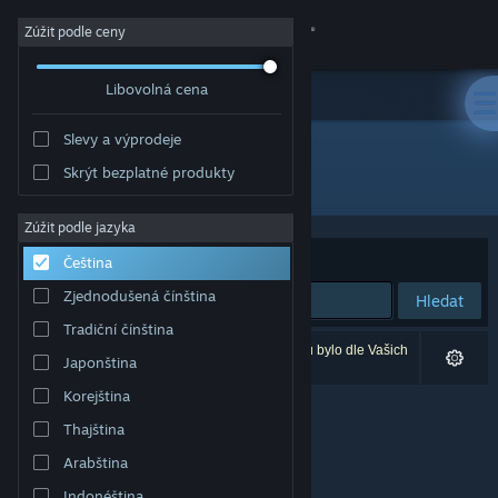
Přihlásit se
Zúžit podle ceny
Libovolná cena
Obchod
Slevy a výprodeje
Komunita
Skrýt bezplatné produkty
Vydavatel: 黒子ラボ
Informace
Zúžit podle jazyka
Seřadit podle
Relevance
Čeština
Podpora
Zjednodušená čínština
Hledat
Tradiční čínština
Změnit jazyk
Vašemu zadání odpovídá 0 výsledků. 6 produktů bylo dle Vašich
Japonština
předvoleb vyloučeno z výsledků vyhledávání.
Mobilní aplikace služby Steam
Korejština
Thajština
Desktopová verze stránky
Arabština
Indonéština