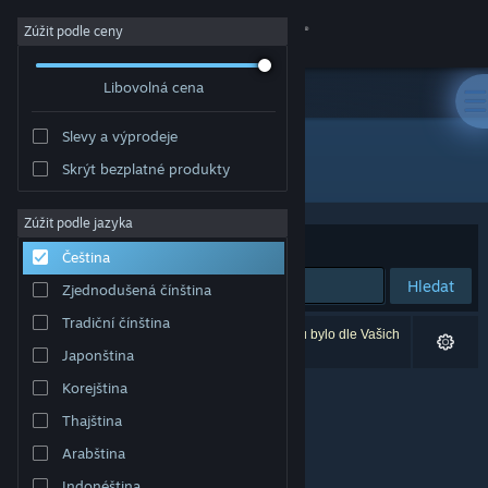
Přihlásit se
Zúžit podle ceny
Libovolná cena
Obchod
Slevy a výprodeje
Komunita
Všechny produkty
Skrýt bezplatné produkty
Informace
Zúžit podle jazyka
Seřadit podle
Relevance
Čeština
Podpora
Hledat
Zjednodušená čínština
Tradiční čínština
Změnit jazyk
Vašemu zadání odpovídá 0 výsledků. 3 produktů bylo dle Vašich
předvoleb vyloučeno z výsledků vyhledávání.
Japonština
Mobilní aplikace služby Steam
Korejština
Thajština
Desktopová verze stránky
Arabština
Indonéština