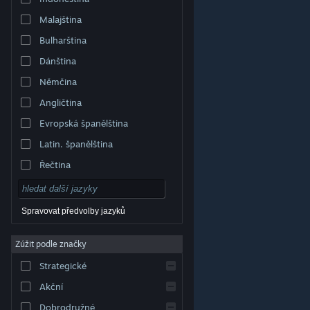
Malajština
Bulharština
Dánština
Němčina
Angličtina
Evropská španělština
Latin. španělština
Řečtina
Spravovat předvolby jazyků
Zúžit podle značky
© Valve Corporation. Všechna práva vyhrazena.
Všechny ochranné známky jsou vlastnictvím
Strategické
příslušných subjektů v USA a dalších zemích.
Zásady
ochrany soukromí
|
Právní poučení
|
Přístupnost
|
Smlouva o užívání služby Steam
|
Vrácení peněz
|
Akční
Cookies
Dobrodružné