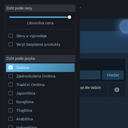
Přihlásit se
Zúžit podle ceny
Libovolná cena
Obchod
Slevy a výprodeje
Komunita
Všechny produkty
Skrýt bezplatné produkty
Informace
Zúžit podle jazyka
Seřadit podle
Relevance
Čeština
Podpora
Hledat
Zjednodušená čínština
Tradiční čínština
Změnit jazyk
Vašemu zadání odpovídá 0 výsledků. 1 produkt byl dle Vašich
předvoleb vyloučen z výsledků vyhledávání.
Japonština
Mobilní aplikace služby Steam
Korejština
Thajština
Desktopová verze stránky
Arabština
Indonéština