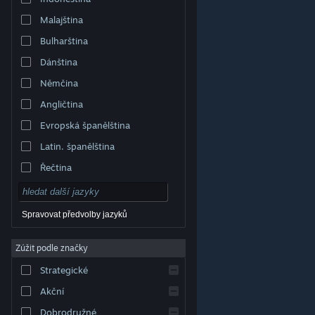
Malajština
Bulharština
Dánština
Němčina
Angličtina
Evropská španělština
Latin. španělština
Řečtina
Spravovat předvolby jazyků
Zúžit podle značky
© Valve Corporation. Všechna práva vyhrazena.
Všechny ochranné známky jsou vlastnictvím
Strategické
příslušných subjektů v USA a dalších zemích.
Zásady
ochrany soukromí
|
Právní poučení
|
Přístupnost
|
Smlouva o užívání služby Steam
|
Vrácení peněz
|
Akční
Cookies
Dobrodružné