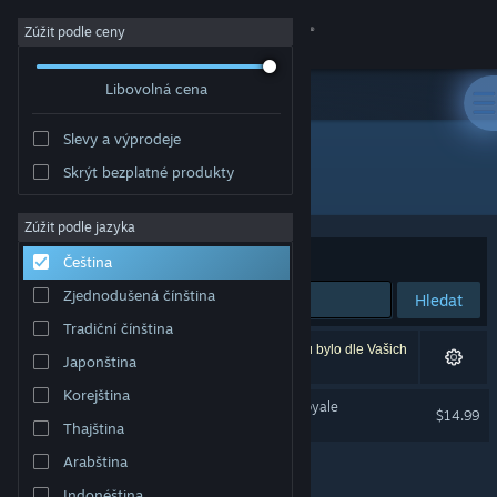
Přihlásit se
Zúžit podle ceny
Libovolná cena
Obchod
Slevy a výprodeje
Komunita
Skrýt bezplatné produkty
Vývojář: raptor lab
Informace
Zúžit podle jazyka
Seřadit podle
Relevance
Čeština
Podpora
Zjednodušená čínština
Hledat
Tradiční čínština
Změnit jazyk
Vašemu zadání odpovídá 1 výsledek. 6 produktů bylo dle Vašich
Japonština
předvoleb vyloučeno z výsledků vyhledávání.
Mobilní aplikace služby Steam
Korejština
GangV | VR & PC Battle Royale
$14.99
Thajština
Podpora VR
Desktopová verze stránky
Arabština
Indonéština