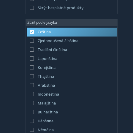
Skrýt bezplatné produkty
Zúžit podle jazyka
Čeština
Zjednodušená čínština
Tradiční čínština
Japonština
Korejština
Thajština
Arabština
Indonéština
Malajština
Bulharština
Dánština
Němčina