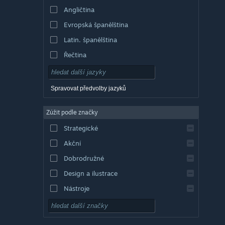
Angličtina
Evropská španělština
Latin. španělština
Řečtina
Spravovat předvolby jazyků
Zúžit podle značky
Strategické
Akční
Dobrodružné
Design a ilustrace
Nástroje
Free to play
RPG