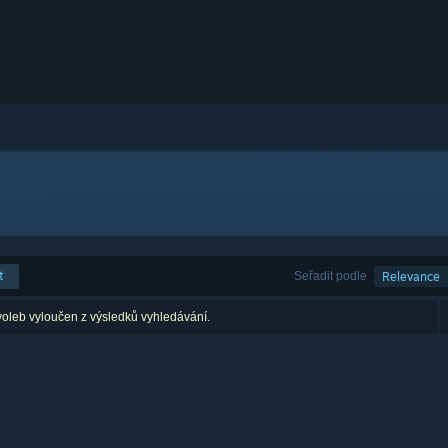
t
Seřadit podle
Relevance
voleb vyloučen z výsledků vyhledávání.