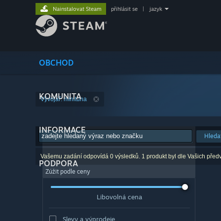
Nainstalovat Steam
přihlásit se
|
jazyk
OBCHOD
KOMUNITA
Vývojář: minituna
INFORMACE
Hleda
Vašemu zadání odpovídá 0 výsledků. 1 produkt byl dle Vašich před
PODPORA
Zúžit podle ceny
Libovolná cena
Slevy a výprodeje