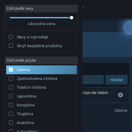
Přihlásit se
Zúžit podle ceny
Libovolná cena
Obchod
Slevy a výprodeje
Komunita
Skrýt bezplatné produkty
Vývojář: lidlocks
Informace
Zúžit podle jazyka
Seřadit podle
Relevance
Čeština
Podpora
Zjednodušená čínština
Hledat
Tradiční čínština
Změnit jazyk
Vašemu zadání odpovídá 2 výsledků. 2 produktů bylo dle Vašich
Japonština
předvoleb vyloučeno z výsledků vyhledávání.
Mobilní aplikace služby Steam
Korejština
Finding Polka Demo
Zdarma
Thajština
Desktopová verze stránky
Finding Polka
Arabština
Indonéština