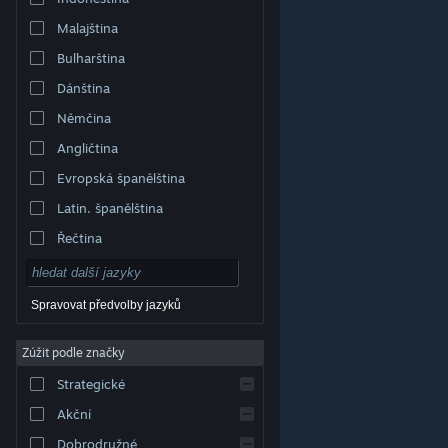
Malajština
Bulharština
Dánština
Němčina
Angličtina
Evropská španělština
Latin. španělština
Řečtina
Spravovat předvolby jazyků
Zúžit podle značky
© Valve Corporation. Všechna práva vyhrazena.
Všechny ochranné známky jsou vlastnictvím
Strategické
příslušných subjektů v USA a dalších zemích.
Zásady
ochrany soukromí
|
Právní poučení
|
Přístupnost
|
Smlouva o užívání služby Steam
|
Vrácení peněz
|
Akční
Cookies
Dobrodružné