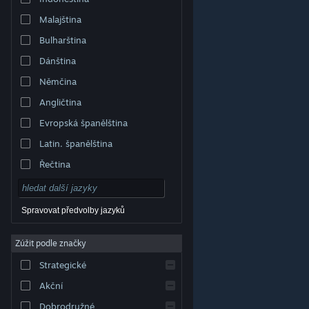
Malajština
Bulharština
Dánština
Němčina
Angličtina
Evropská španělština
Latin. španělština
Řečtina
Spravovat předvolby jazyků
Zúžit podle značky
© Valve Corporation. Všechna práva vyhrazena.
Všechny ochranné známky jsou vlastnictvím
Strategické
příslušných subjektů v USA a dalších zemích.
Zásady
ochrany soukromí
|
Právní poučení
|
Přístupnost
|
Smlouva o užívání služby Steam
|
Vrácení peněz
|
Akční
Cookies
Dobrodružné