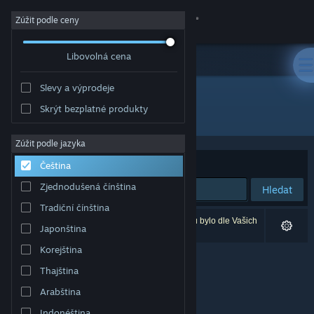
Přihlásit se
Zúžit podle ceny
Libovolná cena
Obchod
Slevy a výprodeje
Komunita
Skrýt bezplatné produkty
Vývojář: Zero Sum Games
Informace
Zúžit podle jazyka
Seřadit podle
Relevance
Čeština
Podpora
Zjednodušená čínština
Hledat
Tradiční čínština
Změnit jazyk
Vašemu zadání odpovídá 0 výsledků. 8 produktů bylo dle Vašich
Japonština
předvoleb vyloučeno z výsledků vyhledávání.
Mobilní aplikace služby Steam
Korejština
Thajština
Desktopová verze stránky
Arabština
Indonéština