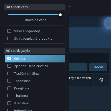
Přihlásit se
Zúžit podle ceny
Libovolná cena
Obchod
Slevy a výprodeje
Komunita
Skrýt bezplatné produkty
Vývojář: ZGGame
Informace
Zúžit podle jazyka
Seřadit podle
Relevance
Čeština
Podpora
Zjednodušená čínština
Hledat
Tradiční čínština
Změnit jazyk
Vašemu zadání odpovídá 0 výsledků. 2 produktů bylo dle Vašich
Japonština
předvoleb vyloučeno z výsledků vyhledávání.
Mobilní aplikace služby Steam
Korejština
Thajština
Desktopová verze stránky
Arabština
Indonéština