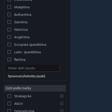
Malajština
Bulharština
Dánština
Němčina
Angličtina
Evropská španělština
Latin. španělština
Řečtina
Spravovat předvolby jazyků
Zúžit podle značky
© Valve Corporation. Všechna práva vyhrazena.
Všechny ochranné známky jsou vlastnictvím
Strategické
příslušných subjektů v USA a dalších zemích.
Zásady
ochrany soukromí
|
Právní poučení
|
Přístupnost
|
Smlouva o užívání služby Steam
|
Vrácení peněz
|
Akční
Cookies
Dobrodružné