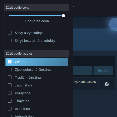
Přihlásit se
Zúžit podle ceny
Libovolná cena
Obchod
Slevy a výprodeje
Komunita
Skrýt bezplatné produkty
Vývojář: Workyrie Game Studio
Informace
Zúžit podle jazyka
Seřadit podle
Relevance
Čeština
Podpora
Zjednodušená čínština
Hledat
Tradiční čínština
Změnit jazyk
Vašemu zadání odpovídá 0 výsledků. 3 produktů bylo dle Vašich
Japonština
předvoleb vyloučeno z výsledků vyhledávání.
Mobilní aplikace služby Steam
Korejština
Thajština
Desktopová verze stránky
Arabština
Indonéština