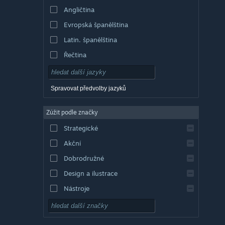
Angličtina
Evropská španělština
Latin. španělština
Řečtina
Spravovat předvolby jazyků
Zúžit podle značky
Strategické
Akční
Dobrodružné
Design a ilustrace
Nástroje
Free to play
RPG