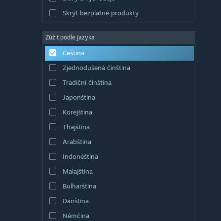
Skrýt bezplatné produkty
Zúžit podle jazyka
Čeština
Zjednodušená čínština
Tradiční čínština
Japonština
Korejština
Thajština
Arabština
Indonéština
Malajština
Bulharština
Dánština
Němčina