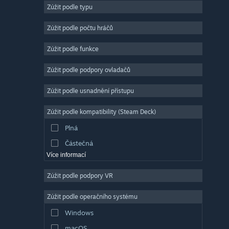
Zúžit podle typu
Masivně multiplayerové
Nezávislé
Zúžit podle počtu hráčů
Předběžný přístup
Zúžit podle funkce
Nenáročné
Zúžit podle podpory ovladačů
Simulátory
Závodní
Zúžit podle usnadnění přístupu
Sportovní
Zúžit podle kompatibility (Steam Deck)
Tvorba videí
Plná
Úprava fotografií
Částečná
Více informací
Zúžit podle podpory VR
Zúžit podle operačního systému
Windows
macOS