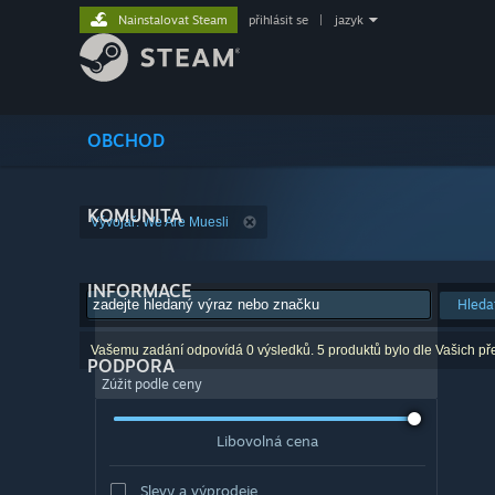
Nainstalovat Steam
přihlásit se
|
jazyk
OBCHOD
KOMUNITA
Vývojář: We Are Muesli
INFORMACE
Hleda
Vašemu zadání odpovídá 0 výsledků. 5 produktů bylo dle Vašich př
PODPORA
Zúžit podle ceny
Libovolná cena
Slevy a výprodeje