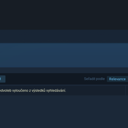
t
Seřadit podle
Relevance
edvoleb vyloučeno z výsledků vyhledávání.