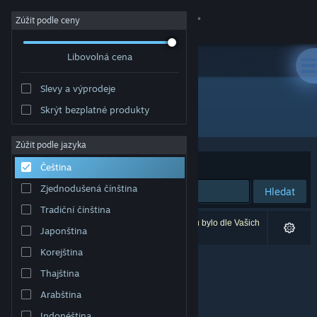
Přihlásit se
Zúžit podle ceny
Libovolná cena
Obchod
Slevy a výprodeje
Komunita
Skrýt bezplatné produkty
Vývojář: Wavesurf Studio
Informace
Zúžit podle jazyka
Seřadit podle
Relevance
Čeština
Podpora
Zjednodušená čínština
Hledat
Tradiční čínština
Změnit jazyk
Vašemu zadání odpovídá 0 výsledků. 2 produktů bylo dle Vašich
Japonština
předvoleb vyloučeno z výsledků vyhledávání.
Mobilní aplikace služby Steam
Korejština
Thajština
Desktopová verze stránky
Arabština
Indonéština