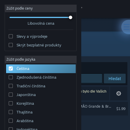
Přihlásit se
Zúžit podle ceny
Libovolná cena
Obchod
Slevy a výprodeje
Komunita
Skrýt bezplatné produkty
Vývojář: Virgula Leal
Informace
Zúžit podle jazyka
Seřadit podle
Relevance
Čeština
Podpora
Zjednodušená čínština
Hledat
Tradiční čínština
Změnit jazyk
Vašemu zadání odpovídá 1 výsledek. 3 produktů bylo dle Vašich
Japonština
předvoleb vyloučeno z výsledků vyhledávání.
Mobilní aplikace služby Steam
Korejština
Trilha Sonora Original - IRMÃO Grande & Brasileiro 2
$1.99
Thajština
Desktopová verze stránky
Arabština
Indonéština