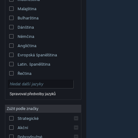
Malajština
Bulharština
Dánština
Němčina
Angličtina
Evropská španělština
Latin. španělština
Řečtina
Spravovat předvolby jazyků
Zúžit podle značky
© Valve Corporation. Všechna práva vyhrazena.
Všechny ochranné známky jsou vlastnictvím
Strategické
příslušných subjektů v USA a dalších zemích.
Zásady
ochrany soukromí
|
Právní poučení
|
Přístupnost
|
Smlouva o užívání služby Steam
|
Vrácení peněz
|
Akční
Cookies
Dobrodružné