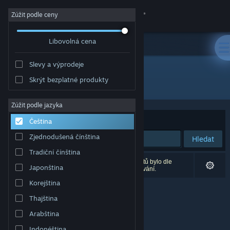
Přihlásit se
Zúžit podle ceny
Libovolná cena
Obchod
Slevy a výprodeje
Komunita
Skrýt bezplatné produkty
Vývojář: VGstudio
Informace
Zúžit podle jazyka
Seřadit podle
Relevance
Čeština
Podpora
Zjednodušená čínština
Hledat
Tradiční čínština
Změnit jazyk
Vašemu zadání odpovídá 0 výsledků. 13 produktů bylo dle
Japonština
Vašich předvoleb vyloučeno z výsledků vyhledávání.
Mobilní aplikace služby Steam
Korejština
Thajština
Desktopová verze stránky
Arabština
Indonéština