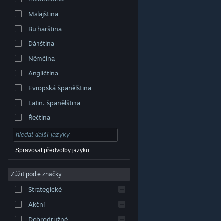
Malajština
Bulharština
Dánština
Němčina
Angličtina
Evropská španělština
Latin. španělština
Řečtina
Spravovat předvolby jazyků
Zúžit podle značky
© Valve Corporation. Všechna práva vyhrazena.
Všechny ochranné známky jsou vlastnictvím
Strategické
příslušných subjektů v USA a dalších zemích.
Zásady
ochrany soukromí
|
Právní poučení
|
Přístupnost
|
Smlouva o užívání služby Steam
|
Vrácení peněz
|
Akční
Cookies
Dobrodružné