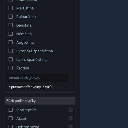
Malajština
Bulharština
Dánština
Němčina
Angličtina
Evropská španělština
Latin. španělština
Řečtina
Spravovat předvolby jazyků
Zúžit podle značky
© Valve Corporation. Všechna práva vyhrazena.
Všechny ochranné známky jsou vlastnictvím
Strategické
příslušných subjektů v USA a dalších zemích.
Zásady
ochrany soukromí
|
Právní poučení
|
Přístupnost
|
Smlouva o užívání služby Steam
|
Vrácení peněz
|
Akční
Cookies
Dobrodružné