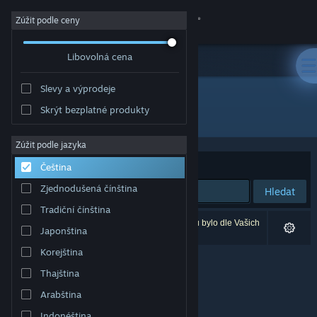
Přihlásit se
Zúžit podle ceny
Libovolná cena
Obchod
Slevy a výprodeje
Komunita
Skrýt bezplatné produkty
Vývojář: V-Nova
Informace
Zúžit podle jazyka
Seřadit podle
Relevance
Čeština
Podpora
Zjednodušená čínština
Hledat
Tradiční čínština
Změnit jazyk
Vašemu zadání odpovídá 0 výsledků. 4 produktů bylo dle Vašich
Japonština
předvoleb vyloučeno z výsledků vyhledávání.
Mobilní aplikace služby Steam
Korejština
Thajština
Desktopová verze stránky
Arabština
Indonéština