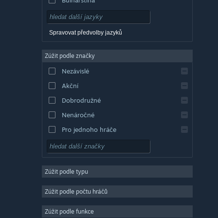
Dánština
Němčina
Spravovat předvolby jazyků
Angličtina
Zúžit podle značky
Evropská španělština
Nezávislé
Latin. španělština
Akční
Řečtina
Dobrodružné
Nenáročné
Pro jednoho hráče
Simulátory
RPG
Zúžit podle typu
Strategické
2D
Zúžit podle počtu hráčů
Předběžný přístup
Zúžit podle funkce
3D