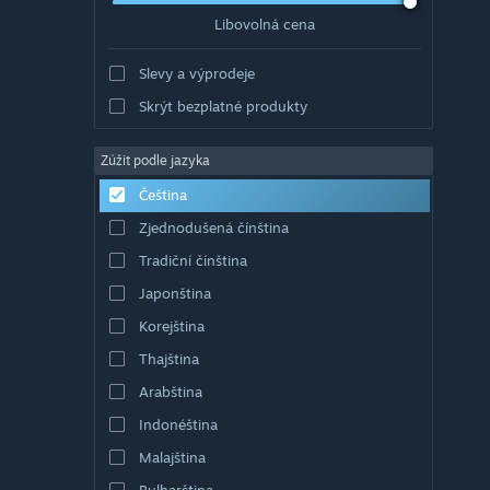
Libovolná cena
Slevy a výprodeje
Skrýt bezplatné produkty
Zúžit podle jazyka
Čeština
Zjednodušená čínština
Tradiční čínština
Japonština
Korejština
Thajština
Arabština
Indonéština
Malajština
Bulharština