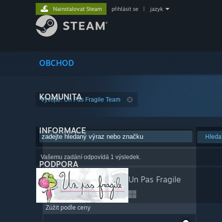
Nainstalovat Steam
přihlásit se
|
jazyk
OBCHOD
KOMUNITA
Vývojář: Un Pas Fragile Team
INFORMACE
Hleda
Vašemu zadání odpovídá 1 výsledek.
PODPORA
Un Pas Fragile
Zúžit podle ceny