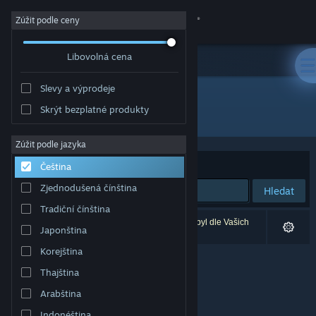
Přihlásit se
Zúžit podle ceny
Libovolná cena
Obchod
Slevy a výprodeje
Komunita
Skrýt bezplatné produkty
Vývojář: Tupolev the Ascender
Informace
Zúžit podle jazyka
Seřadit podle
Relevance
Čeština
Podpora
Zjednodušená čínština
Hledat
Tradiční čínština
Změnit jazyk
Vašemu zadání odpovídá 0 výsledků. 1 produkt byl dle Vašich
Japonština
předvoleb vyloučen z výsledků vyhledávání.
Mobilní aplikace služby Steam
Korejština
Thajština
Desktopová verze stránky
Arabština
Indonéština