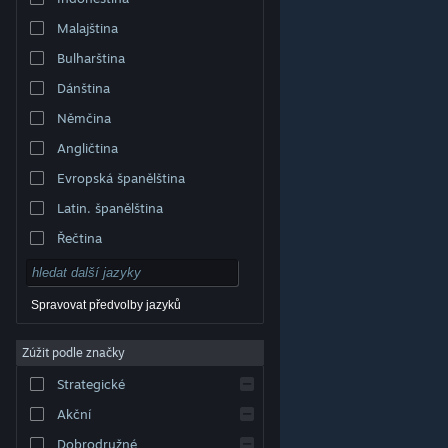
Malajština
Bulharština
Dánština
Němčina
Angličtina
Evropská španělština
Latin. španělština
Řečtina
Spravovat předvolby jazyků
Zúžit podle značky
© Valve Corporation. Všechna práva vyhrazena.
Všechny ochranné známky jsou vlastnictvím
Strategické
příslušných subjektů v USA a dalších zemích.
Zásady
ochrany soukromí
|
Právní poučení
|
Přístupnost
|
Smlouva o užívání služby Steam
|
Vrácení peněz
|
Akční
Cookies
Dobrodružné