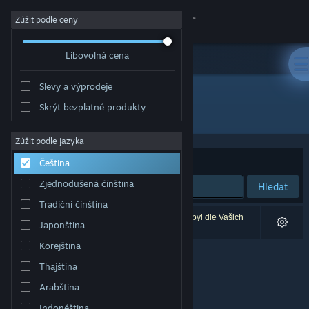
Přihlásit se
Zúžit podle ceny
Libovolná cena
Obchod
Slevy a výprodeje
Komunita
Skrýt bezplatné produkty
Vývojář: Tobias Hendricks
Informace
Zúžit podle jazyka
Seřadit podle
Relevance
Čeština
Podpora
Zjednodušená čínština
Hledat
Tradiční čínština
Změnit jazyk
Vašemu zadání odpovídá 0 výsledků. 1 produkt byl dle Vašich
Japonština
předvoleb vyloučen z výsledků vyhledávání.
Mobilní aplikace služby Steam
Korejština
Thajština
Desktopová verze stránky
Arabština
Indonéština