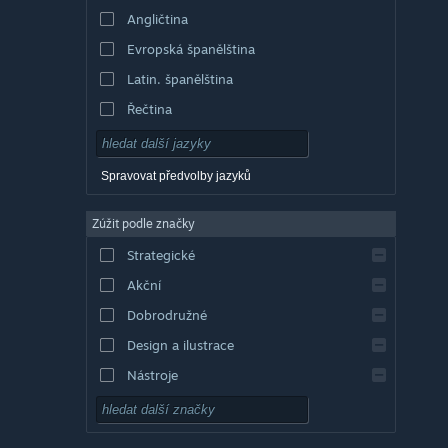
Angličtina
Evropská španělština
Latin. španělština
Řečtina
Spravovat předvolby jazyků
Zúžit podle značky
Strategické
Akční
Dobrodružné
Design a ilustrace
Nástroje
Free to play
RPG