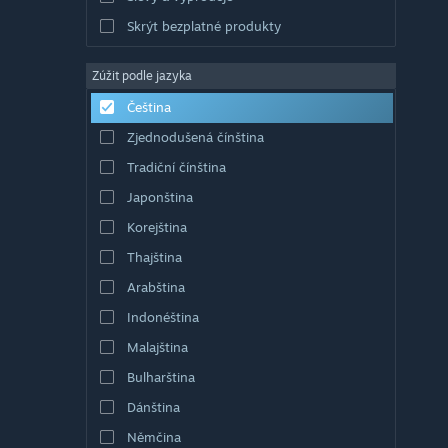
Skrýt bezplatné produkty
Zúžit podle jazyka
Čeština
Zjednodušená čínština
Tradiční čínština
Japonština
Korejština
Thajština
Arabština
Indonéština
Malajština
Bulharština
Dánština
Němčina