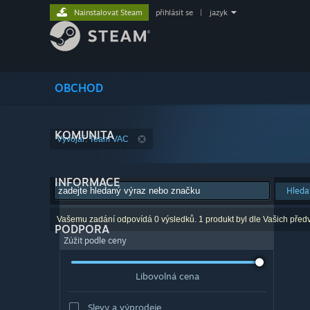
Nainstalovat Steam
přihlásit se
|
jazyk
OBCHOD
KOMUNITA
Vývojář: Team VAC
INFORMACE
Hleda
Vašemu zadání odpovídá 0 výsledků. 1 produkt byl dle Vašich před
PODPORA
Zúžit podle ceny
Libovolná cena
Slevy a výprodeje