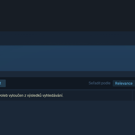
t
Seřadit podle
Relevance
voleb vyloučen z výsledků vyhledávání.