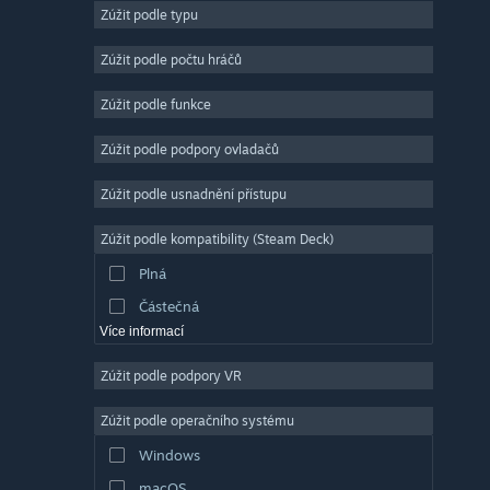
Zúžit podle typu
Masivně multiplayerové
Nezávislé
Zúžit podle počtu hráčů
Předběžný přístup
Zúžit podle funkce
Nenáročné
Zúžit podle podpory ovladačů
Simulátory
Závodní
Zúžit podle usnadnění přístupu
Sportovní
Zúžit podle kompatibility (Steam Deck)
Tvorba videí
Plná
Úprava fotografií
Částečná
Více informací
Zúžit podle podpory VR
Zúžit podle operačního systému
Windows
macOS