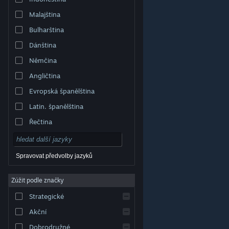
Malajština
Bulharština
Dánština
Němčina
Angličtina
Evropská španělština
Latin. španělština
Řečtina
Spravovat předvolby jazyků
Zúžit podle značky
© Valve Corporation. Všechna práva vyhrazena.
Všechny ochranné známky jsou vlastnictvím
Strategické
příslušných subjektů v USA a dalších zemích.
Zásady
ochrany soukromí
|
Právní poučení
|
Přístupnost
|
Smlouva o užívání služby Steam
|
Vrácení peněz
|
Akční
Cookies
Dobrodružné