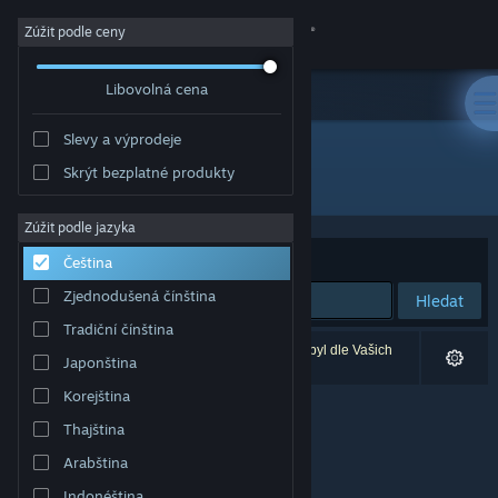
Přihlásit se
Zúžit podle ceny
Libovolná cena
Obchod
Slevy a výprodeje
Komunita
Skrýt bezplatné produkty
Vývojář: Sword N' Wands
Informace
Zúžit podle jazyka
Seřadit podle
Relevance
Čeština
Podpora
Zjednodušená čínština
Hledat
Tradiční čínština
Změnit jazyk
Vašemu zadání odpovídá 0 výsledků. 1 produkt byl dle Vašich
Japonština
předvoleb vyloučen z výsledků vyhledávání.
Mobilní aplikace služby Steam
Korejština
Thajština
Desktopová verze stránky
Arabština
Indonéština