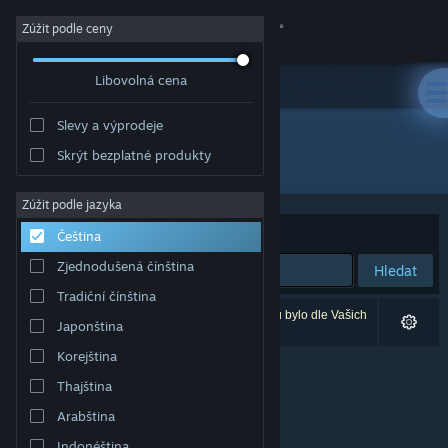
Přihlásit se
Zúžit podle ceny
Libovolná cena
Obchod
Slevy a výprodeje
Komunita
Skrýt bezplatné produkty
Vývojář: SuperuserGames
Informace
Zúžit podle jazyka
Seřadit podle
Relevance
Čeština
Podpora
Zjednodušená čínština
Hledat
Tradiční čínština
Změnit jazyk
Vašemu zadání odpovídá 0 výsledků. 3 produktů bylo dle Vašich
Japonština
předvoleb vyloučeno z výsledků vyhledávání.
Mobilní aplikace služby Steam
Korejština
Thajština
Desktopová verze stránky
Arabština
Indonéština