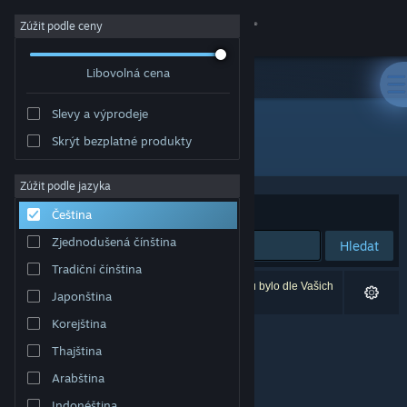
Přihlásit se
Zúžit podle ceny
Libovolná cena
Obchod
Slevy a výprodeje
Komunita
Skrýt bezplatné produkty
Vývojář: Spiderwork Games
Informace
Zúžit podle jazyka
Seřadit podle
Relevance
Čeština
Podpora
Zjednodušená čínština
Hledat
Tradiční čínština
Změnit jazyk
Vašemu zadání odpovídá 0 výsledků. 5 produktů bylo dle Vašich
Japonština
předvoleb vyloučeno z výsledků vyhledávání.
Mobilní aplikace služby Steam
Korejština
Thajština
Desktopová verze stránky
Arabština
Indonéština