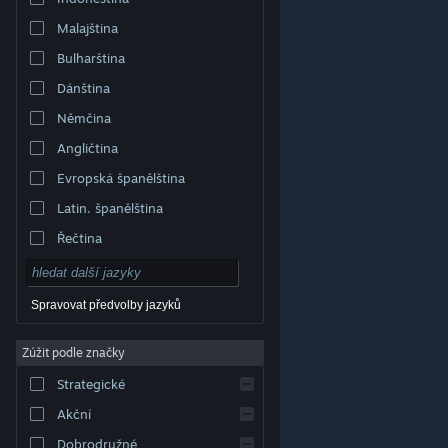
Malajština
Bulharština
Dánština
Němčina
Angličtina
Evropská španělština
Latin. španělština
Řečtina
Spravovat předvolby jazyků
Zúžit podle značky
© Valve Corporation. Všechna práva vyhrazena.
Všechny ochranné známky jsou vlastnictvím
Strategické
příslušných subjektů v USA a dalších zemích.
Zásady
ochrany soukromí
|
Právní poučení
|
Přístupnost
|
Smlouva o užívání služby Steam
|
Vrácení peněz
|
Akční
Cookies
Dobrodružné