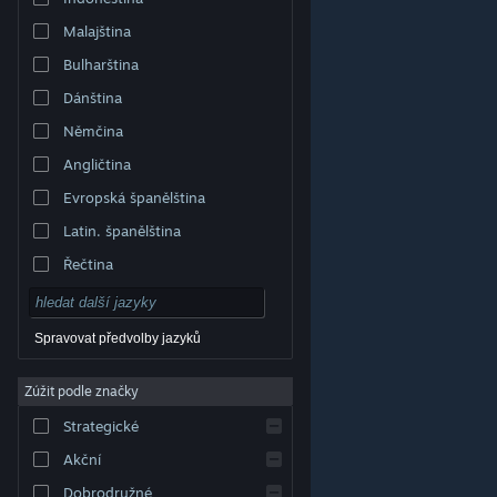
Malajština
Bulharština
Dánština
Němčina
Angličtina
Evropská španělština
Latin. španělština
Řečtina
Spravovat předvolby jazyků
Zúžit podle značky
© Valve Corporation. Všechna práva vyhrazena.
Všechny ochranné známky jsou vlastnictvím
Strategické
příslušných subjektů v USA a dalších zemích.
Zásady
ochrany soukromí
|
Právní poučení
|
Přístupnost
|
Smlouva o užívání služby Steam
|
Vrácení peněz
|
Akční
Cookies
Dobrodružné