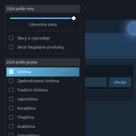
Přihlásit se
Zúžit podle ceny
Libovolná cena
Obchod
Slevy a výprodeje
Komunita
Skrýt bezplatné produkty
Vývojář: Soul Catapult
Informace
Zúžit podle jazyka
Seřadit podle
Relevance
Čeština
Podpora
Zjednodušená čínština
Hledat
Tradiční čínština
Změnit jazyk
Vašemu zadání odpovídá 0 výsledků.
Japonština
Mobilní aplikace služby Steam
Korejština
Thajština
Desktopová verze stránky
Arabština
Indonéština