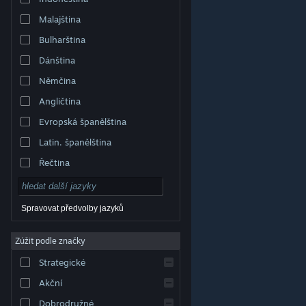
Malajština
Bulharština
Dánština
Němčina
Angličtina
Evropská španělština
Latin. španělština
Řečtina
Spravovat předvolby jazyků
Zúžit podle značky
© Valve Corporation. Všechna práva vyhrazena.
Všechny ochranné známky jsou vlastnictvím
Strategické
příslušných subjektů v USA a dalších zemích.
Zásady
ochrany soukromí
|
Právní poučení
|
Přístupnost
|
Smlouva o užívání služby Steam
|
Vrácení peněz
|
Akční
Cookies
Dobrodružné