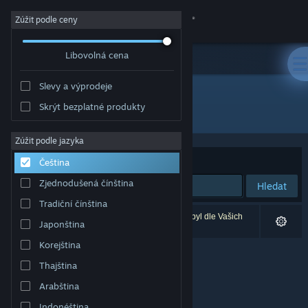
Přihlásit se
Zúžit podle ceny
Libovolná cena
Obchod
Slevy a výprodeje
Komunita
Skrýt bezplatné produkty
Vývojář: ShieldWork Studios
Informace
Zúžit podle jazyka
Seřadit podle
Relevance
Čeština
Podpora
Zjednodušená čínština
Hledat
Tradiční čínština
Změnit jazyk
Vašemu zadání odpovídá 0 výsledků. 1 produkt byl dle Vašich
Japonština
předvoleb vyloučen z výsledků vyhledávání.
Mobilní aplikace služby Steam
Korejština
Thajština
Desktopová verze stránky
Arabština
Indonéština