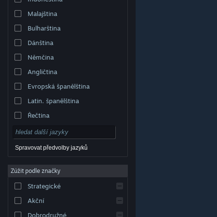
Malajština
Bulharština
Dánština
Němčina
Angličtina
Evropská španělština
Latin. španělština
Řečtina
Spravovat předvolby jazyků
Zúžit podle značky
© Valve Corporation. Všechna práva vyhrazena.
Všechny ochranné známky jsou vlastnictvím
Strategické
příslušných subjektů v USA a dalších zemích.
Zásady
ochrany soukromí
|
Právní poučení
|
Přístupnost
|
Smlouva o užívání služby Steam
|
Vrácení peněz
|
Akční
Cookies
Dobrodružné