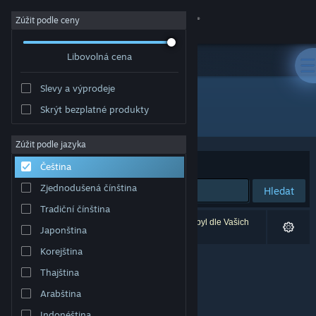
Přihlásit se
Zúžit podle ceny
Libovolná cena
Obchod
Slevy a výprodeje
Komunita
Skrýt bezplatné produkty
Vývojář: ShatterStorm Studio
Informace
Zúžit podle jazyka
Seřadit podle
Relevance
Čeština
Podpora
Zjednodušená čínština
Hledat
Tradiční čínština
Změnit jazyk
Vašemu zadání odpovídá 0 výsledků. 1 produkt byl dle Vašich
Japonština
předvoleb vyloučen z výsledků vyhledávání.
Mobilní aplikace služby Steam
Korejština
Thajština
Desktopová verze stránky
Arabština
Indonéština