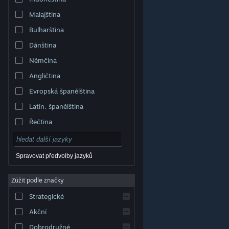
Malajština
Bulharština
Dánština
Němčina
Angličtina
Evropská španělština
Latin. španělština
Řečtina
Spravovat předvolby jazyků
Zúžit podle značky
© Valve Corporation. Všechna práva vyhrazena.
Všechny ochranné známky jsou vlastnictvím
Strategické
příslušných subjektů v USA a dalších zemích.
Zásady
ochrany soukromí
|
Právní poučení
|
Přístupnost
|
Smlouva o užívání služby Steam
|
Vrácení peněz
|
Akční
Cookies
Dobrodružné