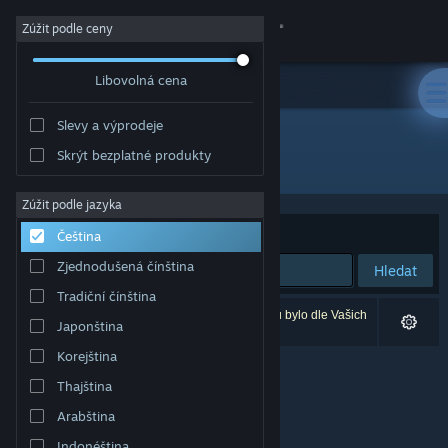
Přihlásit se
Zúžit podle ceny
Libovolná cena
Obchod
Slevy a výprodeje
Komunita
Skrýt bezplatné produkty
Vývojář: Sea of Ghosts
Informace
Zúžit podle jazyka
Seřadit podle
Relevance
Čeština
Podpora
Zjednodušená čínština
Hledat
Tradiční čínština
Změnit jazyk
Vašemu zadání odpovídá 0 výsledků. 3 produktů bylo dle Vašich
Japonština
předvoleb vyloučeno z výsledků vyhledávání.
Mobilní aplikace služby Steam
Korejština
Thajština
Desktopová verze stránky
Arabština
Indonéština