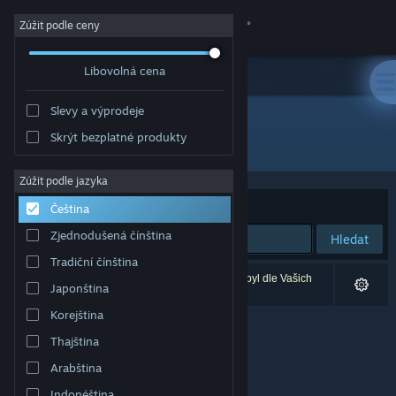
Přihlásit se
Zúžit podle ceny
Libovolná cena
Obchod
Slevy a výprodeje
Komunita
Skrýt bezplatné produkty
Vývojář: Scheme Street
Informace
Zúžit podle jazyka
Seřadit podle
Relevance
Čeština
Podpora
Zjednodušená čínština
Hledat
Tradiční čínština
Změnit jazyk
Vašemu zadání odpovídá 0 výsledků. 1 produkt byl dle Vašich
Japonština
předvoleb vyloučen z výsledků vyhledávání.
Mobilní aplikace služby Steam
Korejština
Thajština
Desktopová verze stránky
Arabština
Indonéština