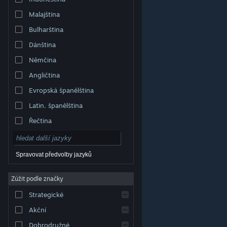
Malajština
Bulharština
Dánština
Němčina
Angličtina
Evropská španělština
Latin. španělština
Řečtina
Spravovat předvolby jazyků
Zúžit podle značky
© Valve Corporation. Všechna práva vyhrazena.
Všechny ochranné známky jsou vlastnictvím
Strategické
příslušných subjektů v USA a dalších zemích.
Zásady
ochrany soukromí
|
Právní poučení
|
Přístupnost
|
Smlouva o užívání služby Steam
|
Vrácení peněz
|
Akční
Cookies
Dobrodružné