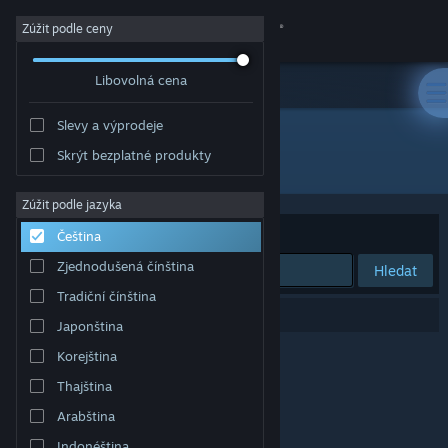
Přihlásit se
Zúžit podle ceny
Libovolná cena
Obchod
Slevy a výprodeje
Komunita
Skrýt bezplatné produkty
Vývojář: Scenario Software
Informace
Zúžit podle jazyka
Seřadit podle
Relevance
Čeština
Podpora
Zjednodušená čínština
Hledat
Tradiční čínština
Změnit jazyk
Vašemu zadání odpovídá 0 výsledků.
Japonština
Mobilní aplikace služby Steam
Korejština
Thajština
Desktopová verze stránky
Arabština
Indonéština