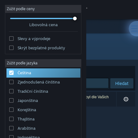
Přihlásit se
Zúžit podle ceny
Libovolná cena
Obchod
Slevy a výprodeje
Komunita
Skrýt bezplatné produkty
Vývojář: Rockstar Toronto
Informace
Zúžit podle jazyka
Seřadit podle
Relevance
Čeština
Podpora
Zjednodušená čínština
Hledat
Tradiční čínština
Změnit jazyk
Vašemu zadání odpovídá 0 výsledků. 1 produkt byl dle Vašich
Japonština
předvoleb vyloučen z výsledků vyhledávání.
Mobilní aplikace služby Steam
Korejština
Thajština
Desktopová verze stránky
Arabština
Indonéština