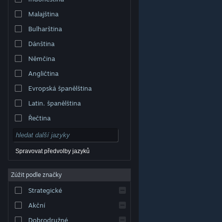
Malajština
Bulharština
Dánština
Němčina
Angličtina
Evropská španělština
Latin. španělština
Řečtina
Spravovat předvolby jazyků
Zúžit podle značky
© Valve Corporation. Všechna práva vyhrazena.
Všechny ochranné známky jsou vlastnictvím
Strategické
příslušných subjektů v USA a dalších zemích.
Zásady
ochrany soukromí
|
Právní poučení
|
Přístupnost
|
Smlouva o užívání služby Steam
|
Vrácení peněz
|
Akční
Cookies
Dobrodružné