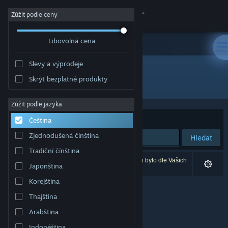
Přihlásit se
Zúžit podle ceny
Libovolná cena
Obchod
Slevy a výprodeje
Komunita
Skrýt bezplatné produkty
Vývojář: Rockstar North
Informace
Zúžit podle jazyka
Seřadit podle
Relevance
Čeština
Podpora
Zjednodušená čínština
Hledat
Tradiční čínština
Změnit jazyk
Vašemu zadání odpovídá 0 výsledků. 3 produktů bylo dle Vašich
Japonština
předvoleb vyloučeno z výsledků vyhledávání.
Mobilní aplikace služby Steam
Korejština
Thajština
Desktopová verze stránky
Arabština
Indonéština