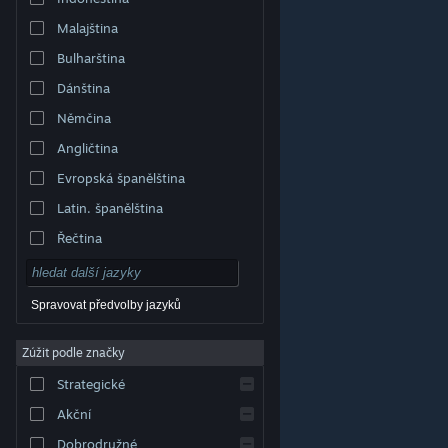
Malajština
Bulharština
Dánština
Němčina
Angličtina
Evropská španělština
Latin. španělština
Řečtina
Spravovat předvolby jazyků
Zúžit podle značky
© Valve Corporation. Všechna práva vyhrazena.
Všechny ochranné známky jsou vlastnictvím
Strategické
příslušných subjektů v USA a dalších zemích.
Zásady
ochrany soukromí
|
Právní poučení
|
Přístupnost
|
Smlouva o užívání služby Steam
|
Vrácení peněz
|
Akční
Cookies
Dobrodružné