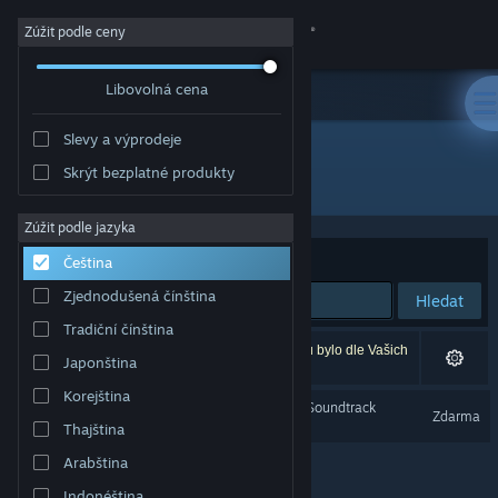
Přihlásit se
Zúžit podle ceny
Libovolná cena
Obchod
Slevy a výprodeje
Komunita
Skrýt bezplatné produkty
Vývojář: Redact Games
Informace
Zúžit podle jazyka
Seřadit podle
Relevance
Čeština
Podpora
Zjednodušená čínština
Hledat
Tradiční čínština
Změnit jazyk
Vašemu zadání odpovídá 1 výsledek. 2 produktů bylo dle Vašich
Japonština
předvoleb vyloučeno z výsledků vyhledávání.
Mobilní aplikace služby Steam
Korejština
Dread X Collection Year 1 Soundtrack
Zdarma
Thajština
Desktopová verze stránky
Arabština
Indonéština