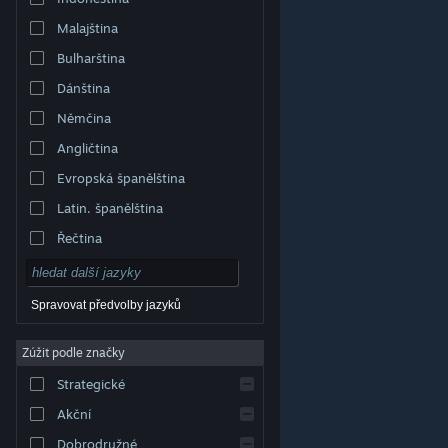
Malajština
Bulharština
Dánština
Němčina
Angličtina
Evropská španělština
Latin. španělština
Řečtina
Spravovat předvolby jazyků
Zúžit podle značky
© Valve Corporation. Všechna práva vyhrazena.
Všechny ochranné známky jsou vlastnictvím
Strategické
příslušných subjektů v USA a dalších zemích.
Zásady
ochrany soukromí
|
Právní poučení
|
Přístupnost
|
Smlouva o užívání služby Steam
|
Vrácení peněz
|
Akční
Cookies
Dobrodružné