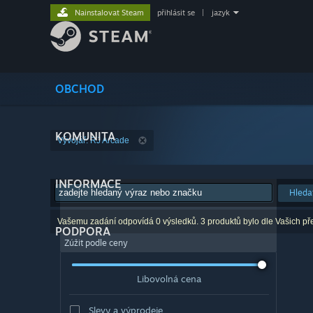
Nainstalovat Steam
přihlásit se
|
jazyk
OBCHOD
KOMUNITA
Vývojář: RJ Arcade
INFORMACE
Hleda
Vašemu zadání odpovídá 0 výsledků. 3 produktů bylo dle Vašich př
PODPORA
Zúžit podle ceny
Libovolná cena
Slevy a výprodeje