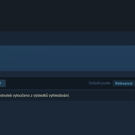
t
Seřadit podle
Relevance
edvoleb vyloučeno z výsledků vyhledávání.