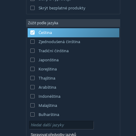
Skrýt bezplatné produkty
Zúžit podle jazyka
Čeština
Zjednodušená čínština
Tradiční čínština
Japonština
Korejština
Thajština
Arabština
Indonéština
Malajština
Bulharština
Dánština
Němčina
Spravovat předvolby jazyků