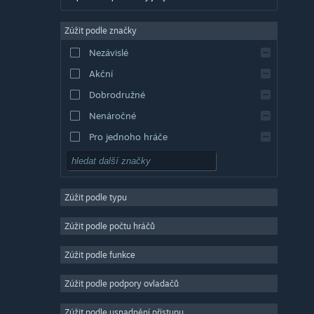
Angličtina
Zúžit podle značky
Evropská španělština
Nezávislé
Latin. španělština
Akční
Řečtina
Dobrodružné
Nenáročné
Pro jednoho hráče
Simulátory
RPG
Zúžit podle typu
Strategické
2D
Zúžit podle počtu hráčů
Předběžný přístup
Zúžit podle funkce
3D
Zúžit podle podpory ovladačů
Free to play
Atmosférické
Zúžit podle usnadnění přístupu