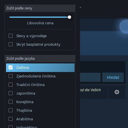
Přihlásit se
Zúžit podle ceny
Libovolná cena
Obchod
Slevy a výprodeje
Komunita
Skrýt bezplatné produkty
Vývojář: ProGames Studio
Informace
Zúžit podle jazyka
Seřadit podle
Relevance
Čeština
Podpora
Zjednodušená čínština
Hledat
Tradiční čínština
Změnit jazyk
Vašemu zadání odpovídá 0 výsledků. 1 produkt byl dle Vašich
Japonština
předvoleb vyloučen z výsledků vyhledávání.
Mobilní aplikace služby Steam
Korejština
Thajština
Desktopová verze stránky
Arabština
Indonéština