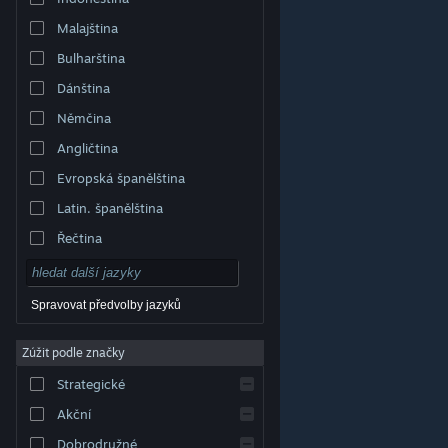
Malajština
Bulharština
Dánština
Němčina
Angličtina
Evropská španělština
Latin. španělština
Řečtina
Spravovat předvolby jazyků
Zúžit podle značky
© Valve Corporation. Všechna práva vyhrazena.
Všechny ochranné známky jsou vlastnictvím
Strategické
příslušných subjektů v USA a dalších zemích.
Zásady
ochrany soukromí
|
Právní poučení
|
Přístupnost
|
Smlouva o užívání služby Steam
|
Vrácení peněz
|
Akční
Cookies
Dobrodružné