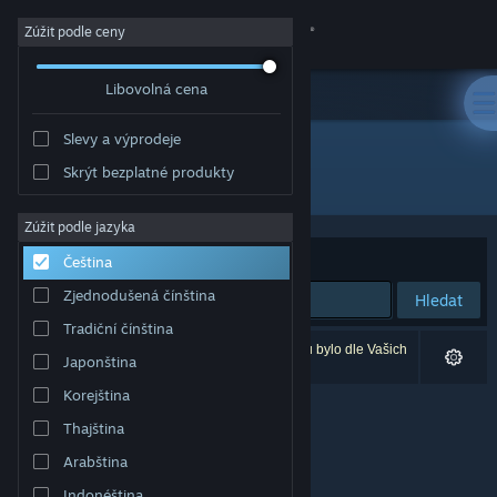
Přihlásit se
Zúžit podle ceny
Libovolná cena
Obchod
Slevy a výprodeje
Komunita
Skrýt bezplatné produkty
Vývojář: Numakeis
Informace
Zúžit podle jazyka
Seřadit podle
Relevance
Čeština
Podpora
Zjednodušená čínština
Hledat
Tradiční čínština
Změnit jazyk
Vašemu zadání odpovídá 0 výsledků. 3 produktů bylo dle Vašich
Japonština
předvoleb vyloučeno z výsledků vyhledávání.
Mobilní aplikace služby Steam
Korejština
Thajština
Desktopová verze stránky
Arabština
Indonéština