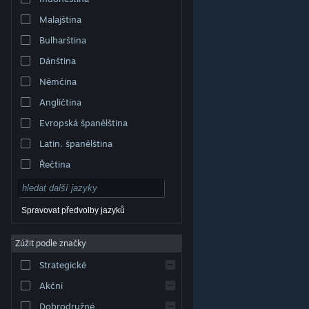
Malajština
Bulharština
Dánština
Němčina
Angličtina
Evropská španělština
Latin. španělština
Řečtina
Spravovat předvolby jazyků
Zúžit podle značky
© Valve Corporation. Všechna práva vyhrazena.
Všechny ochranné známky jsou vlastnictvím
Strategické
příslušných subjektů v USA a dalších zemích.
Zásady
ochrany soukromí
|
Právní poučení
|
Přístupnost
|
Smlouva o užívání služby Steam
|
Vrácení peněz
|
Akční
Cookies
Dobrodružné