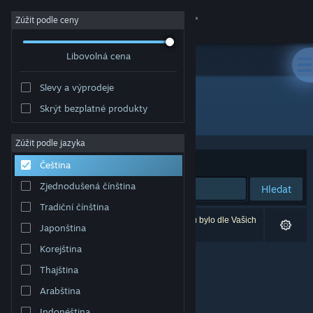
Přihlásit se
Zúžit podle ceny
Libovolná cena
Obchod
Slevy a výprodeje
Komunita
Skrýt bezplatné produkty
Vývojář: Novelab
Informace
Zúžit podle jazyka
Seřadit podle
Relevance
Čeština
Podpora
Zjednodušená čínština
Hledat
Tradiční čínština
Změnit jazyk
Vašemu zadání odpovídá 0 výsledků. 4 produktů bylo dle Vašich
Japonština
předvoleb vyloučeno z výsledků vyhledávání.
Mobilní aplikace služby Steam
Korejština
Thajština
Desktopová verze stránky
Arabština
Indonéština