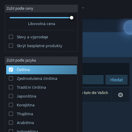
Přihlásit se
Zúžit podle ceny
Libovolná cena
Obchod
Slevy a výprodeje
Komunita
Skrýt bezplatné produkty
Vývojář: Muikkumedia Oy
Informace
Zúžit podle jazyka
Seřadit podle
Relevance
Čeština
Podpora
Zjednodušená čínština
Hledat
Tradiční čínština
Změnit jazyk
Vašemu zadání odpovídá 0 výsledků. 2 produktů bylo dle Vašich
Japonština
předvoleb vyloučeno z výsledků vyhledávání.
Mobilní aplikace služby Steam
Korejština
Thajština
Desktopová verze stránky
Arabština
Indonéština