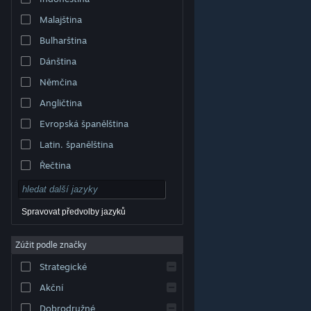
Malajština
Bulharština
Dánština
Němčina
Angličtina
Evropská španělština
Latin. španělština
Řečtina
Spravovat předvolby jazyků
Zúžit podle značky
© Valve Corporation. Všechna práva vyhrazena.
Všechny ochranné známky jsou vlastnictvím
Strategické
příslušných subjektů v USA a dalších zemích.
Zásady
ochrany soukromí
|
Právní poučení
|
Přístupnost
|
Smlouva o užívání služby Steam
|
Vrácení peněz
|
Akční
Cookies
Dobrodružné