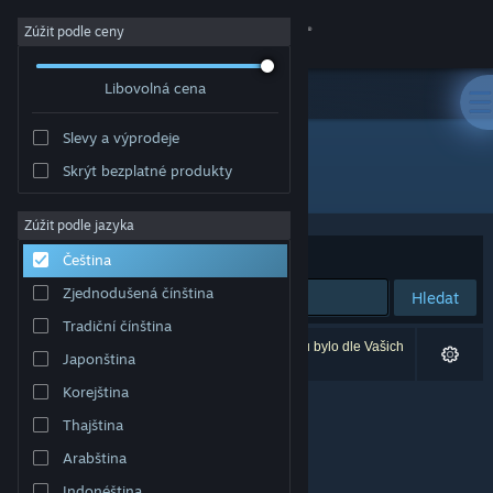
Přihlásit se
Zúžit podle ceny
Libovolná cena
Obchod
Slevy a výprodeje
Komunita
Skrýt bezplatné produkty
Vývojář: Mr Chip Software
Informace
Zúžit podle jazyka
Seřadit podle
Relevance
Čeština
Podpora
Zjednodušená čínština
Hledat
Tradiční čínština
Změnit jazyk
Vašemu zadání odpovídá 0 výsledků. 5 produktů bylo dle Vašich
Japonština
předvoleb vyloučeno z výsledků vyhledávání.
Mobilní aplikace služby Steam
Korejština
Thajština
Desktopová verze stránky
Arabština
Indonéština