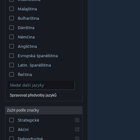
Malajština
Bulharština
Dánština
Němčina
Angličtina
Evropská španělština
Latin. španělština
Řečtina
Spravovat předvolby jazyků
Zúžit podle značky
© Valve Corporation. Všechna práva vyhrazena.
Všechny ochranné známky jsou vlastnictvím
Strategické
příslušných subjektů v USA a dalších zemích.
Zásady
ochrany soukromí
|
Právní poučení
|
Přístupnost
|
Smlouva o užívání služby Steam
|
Vrácení peněz
|
Akční
Cookies
Dobrodružné