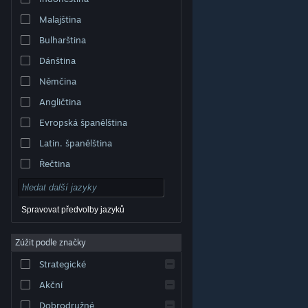
Malajština
Bulharština
Dánština
Němčina
Angličtina
Evropská španělština
Latin. španělština
Řečtina
Spravovat předvolby jazyků
Zúžit podle značky
© Valve Corporation. Všechna práva vyhrazena.
Všechny ochranné známky jsou vlastnictvím
Strategické
příslušných subjektů v USA a dalších zemích.
Zásady
ochrany soukromí
|
Právní poučení
|
Přístupnost
|
Smlouva o užívání služby Steam
|
Vrácení peněz
|
Akční
Cookies
Dobrodružné