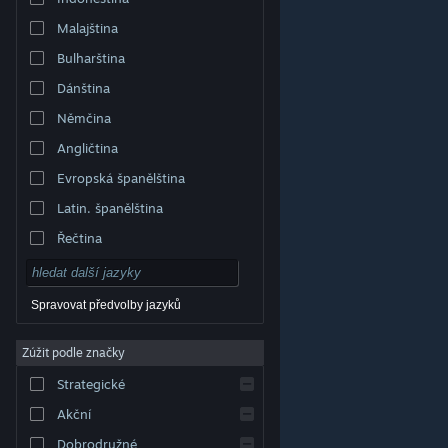
Malajština
Bulharština
Dánština
Němčina
Angličtina
Evropská španělština
Latin. španělština
Řečtina
Spravovat předvolby jazyků
Zúžit podle značky
© Valve Corporation. Všechna práva vyhrazena.
Všechny ochranné známky jsou vlastnictvím
Strategické
příslušných subjektů v USA a dalších zemích.
Zásady
ochrany soukromí
|
Právní poučení
|
Přístupnost
|
Smlouva o užívání služby Steam
|
Vrácení peněz
|
Akční
Cookies
Dobrodružné