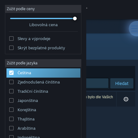
Přihlásit se
Zúžit podle ceny
Libovolná cena
Obchod
Slevy a výprodeje
Komunita
Skrýt bezplatné produkty
Vývojář: Mas
Informace
Zúžit podle jazyka
Seřadit podle
Relevance
Čeština
Podpora
Zjednodušená čínština
Hledat
Tradiční čínština
Změnit jazyk
Vašemu zadání odpovídá 0 výsledků. 2 produktů bylo dle Vašich
Japonština
předvoleb vyloučeno z výsledků vyhledávání.
Mobilní aplikace služby Steam
Korejština
Thajština
Desktopová verze stránky
Arabština
Indonéština