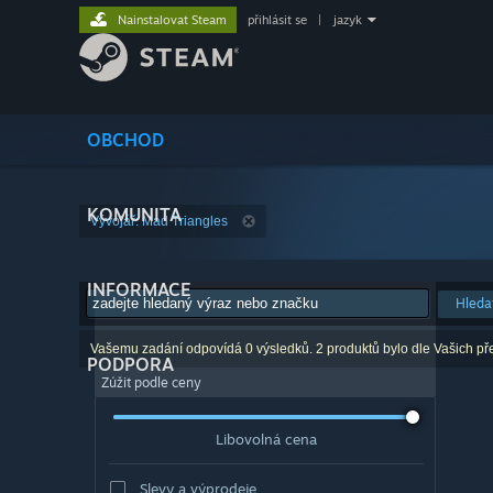
Nainstalovat Steam
přihlásit se
|
jazyk
OBCHOD
KOMUNITA
Vývojář: Mad Triangles
INFORMACE
Hleda
Vašemu zadání odpovídá 0 výsledků. 2 produktů bylo dle Vašich př
PODPORA
Zúžit podle ceny
Libovolná cena
Slevy a výprodeje