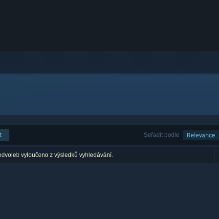
t
Seřadit podle
Relevance
edvoleb vyloučeno z výsledků vyhledávání.