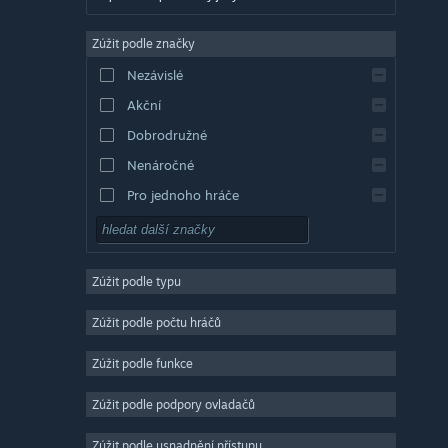
Angličtina
Zúžit podle značky
Evropská španělština
Nezávislé
Latin. španělština
Akční
Řečtina
Dobrodružné
Nenáročné
Pro jednoho hráče
Simulátory
RPG
Zúžit podle typu
Strategické
2D
Zúžit podle počtu hráčů
Předběžný přístup
Zúžit podle funkce
3D
Zúžit podle podpory ovladačů
Free to play
Atmosférické
Zúžit podle usnadnění přístupu