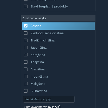
Skrýt bezplatné produkty
Zúžit podle jazyka
Čeština
Zjednodušená čínština
Tradiční čínština
Japonština
Korejština
Thajština
Arabština
Indonéština
Malajština
Bulharština
Dánština
Němčina
Spravovat předvolby jazyků