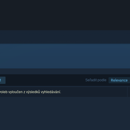
t
Seřadit podle
Relevance
voleb vyloučen z výsledků vyhledávání.