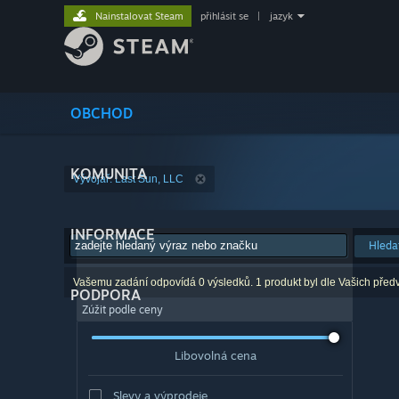
Nainstalovat Steam
přihlásit se
|
jazyk
OBCHOD
KOMUNITA
Vývojář: Last Sun, LLC
INFORMACE
Hleda
Vašemu zadání odpovídá 0 výsledků. 1 produkt byl dle Vašich před
PODPORA
Zúžit podle ceny
Libovolná cena
Slevy a výprodeje