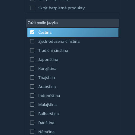
Skrýt bezplatné produkty
Zúžit podle jazyka
Čeština
Zjednodušená čínština
Tradiční čínština
Japonština
Korejština
Thajština
Arabština
Indonéština
Malajština
Bulharština
Dánština
Němčina