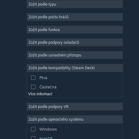
Zúžit podle typu
Masivně multiplayerové
Nezávislé
Zúžit podle počtu hráčů
Předběžný přístup
Zúžit podle funkce
Nenáročné
Zúžit podle podpory ovladačů
Simulátory
Závodní
Zúžit podle usnadnění přístupu
Sportovní
Zúžit podle kompatibility (Steam Deck)
Tvorba videí
Plná
Úprava fotografií
Částečná
Více informací
Zúžit podle podpory VR
Zúžit podle operačního systému
Windows
macOS