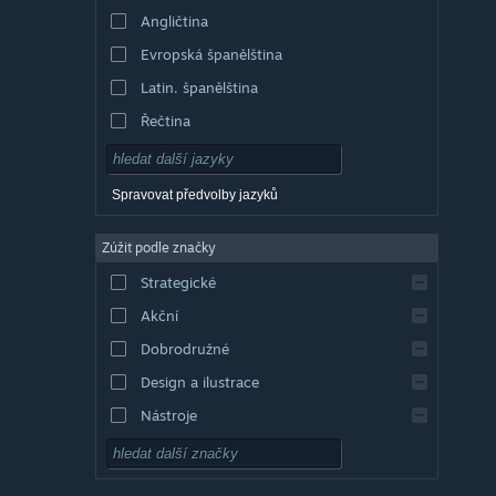
Angličtina
Evropská španělština
Latin. španělština
Řečtina
Spravovat předvolby jazyků
Zúžit podle značky
Strategické
Akční
Dobrodružné
Design a ilustrace
Nástroje
Free to play
RPG